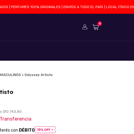
| PERFUMES 100% ORIGINALES | ENVÍOS A TODO EL PAÍS | LOCAL FÍSICO EN SA
0
MASCULINOS
>
Odyssey Artisto
tisto
0
os
$10.743,80
Transferencia
nterés con
DÉBITO