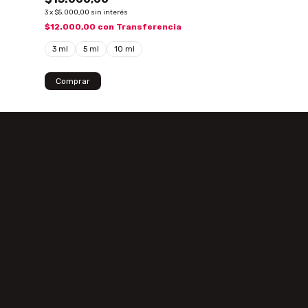
3
x
$5.000,00
sin interés
3
x
$3.833,33
sin inte
$12.000,00
con
Transferencia
$9.200,00
con
3 ml
5 ml
10 ml
3 ml
5 ml
Comprar
Comprar