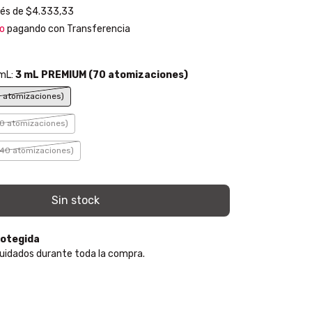
rés de
$4.333,33
o
pagando con Transferencia
 mL:
3 mL PREMIUM (70 atomizaciones)
 atomizaciones)
0 atomizaciones)
40 atomizaciones)
otegida
uidados durante toda la compra.