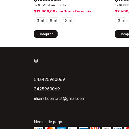
3
x
$5.333,33
sin interés
3
x
$4.000
rencia
$12.800,00
con
Transferencia
$9.600
3 ml
5 ml
10 ml
3 ml
Comprar
Comp
543425960069
3425960069
elixirsf.contact@gmail.com
Medios de pago