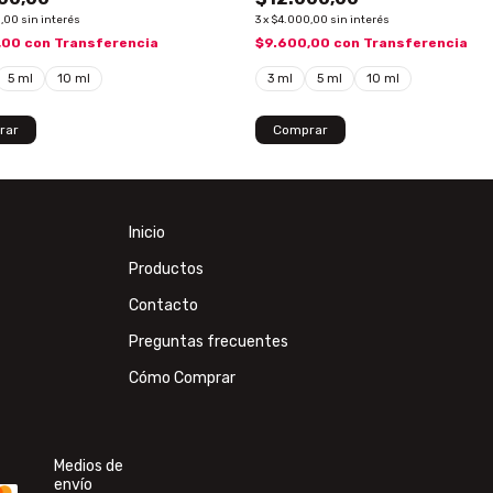
,00
sin interés
3
x
$4.000,00
sin interés
,00
con
Transferencia
$9.600,00
con
Transferencia
5 ml
10 ml
3 ml
5 ml
10 ml
rar
Comprar
Inicio
Productos
Contacto
Preguntas frecuentes
Cómo Comprar
Medios de
envío