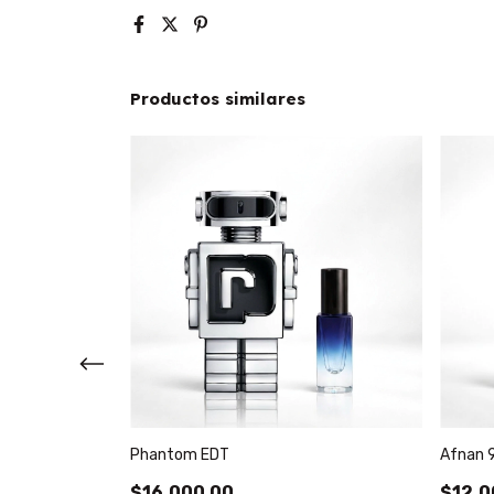
Productos similares
Phantom EDT
Afnan 
$16.000,00
$12.0