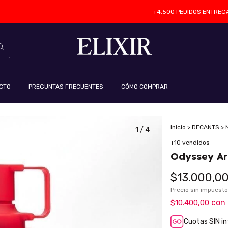
+4.500 PEDIDOS ENTREGADOS 
CTO
PREGUNTAS FRECUENTES
CÓMO COMPRAR
Inicio
>
DECANTS
>
1
/
4
+10 vendidos
Odyssey Ar
$13.000,0
Precio sin impuest
con
$10.400,00
Cuotas SIN i