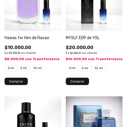
Hawas for Him de Rasasi
MYSLF EDP de YSL
$10.000,00
$20.000,00
3
x
$3.333,33
sin interés
3
x
$6.666,67
sin interés
$8.000,00
con
Transferencia
$16.000,00
con
Transferencia
3 ml
5 ml
10 ml
3 ml
5 ml
10 ml
Comprar
Comprar