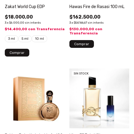
Zakat World Cup EDP
Hawas Fire de Rasasi 100 mL
$18.000,00
$162.500,00
3
x
$6.000,00
sin interés
3
x
$54.166,67
sin interés
$14.400,00
con
Transferencia
$130.000,00
con
Transferencia
3 ml
5 ml
10 ml
Comprar
SIN STOCK