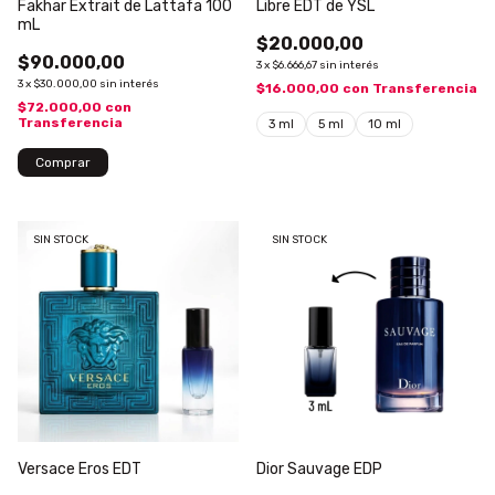
Fakhar Extrait de Lattafa 100
Libre EDT de YSL
mL
$20.000,00
$90.000,00
3
x
$6.666,67
sin interés
3
x
$30.000,00
sin interés
$16.000,00
con
Transferencia
$72.000,00
con
Transferencia
3 ml
5 ml
10 ml
SIN STOCK
SIN STOCK
Versace Eros EDT
Dior Sauvage EDP