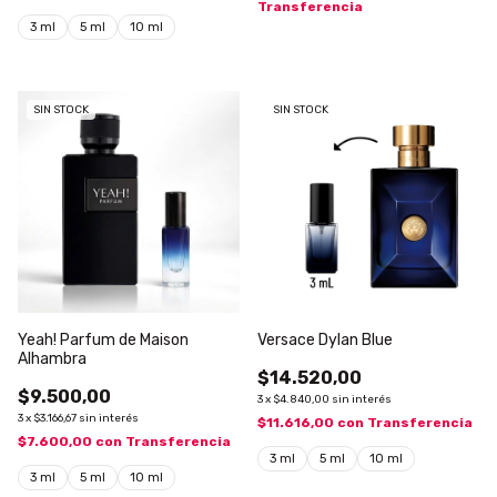
Transferencia
3 ml
5 ml
10 ml
SIN STOCK
SIN STOCK
Yeah! Parfum de Maison
Versace Dylan Blue
Alhambra
$14.520,00
$9.500,00
3
x
$4.840,00
sin interés
3
x
$3.166,67
sin interés
$11.616,00
con
Transferencia
$7.600,00
con
Transferencia
3 ml
5 ml
10 ml
3 ml
5 ml
10 ml