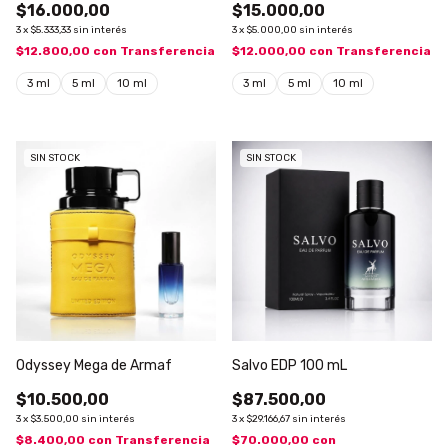
$16.000,00
$15.000,00
3
x
$5.333,33
sin interés
3
x
$5.000,00
sin interés
$12.800,00
con
Transferencia
$12.000,00
con
Transferencia
3 ml
5 ml
10 ml
3 ml
5 ml
10 ml
SIN STOCK
SIN STOCK
Odyssey Mega de Armaf
Salvo EDP 100 mL
$10.500,00
$87.500,00
3
x
$3.500,00
sin interés
3
x
$29.166,67
sin interés
$8.400,00
con
Transferencia
$70.000,00
con