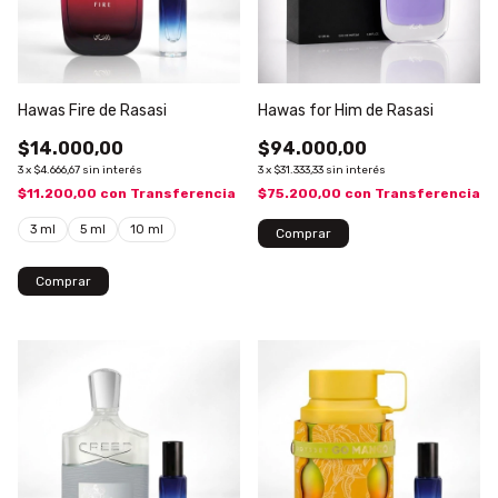
Hawas Fire de Rasasi
Hawas for Him de Rasasi
$14.000,00
$94.000,00
3
x
$4.666,67
sin interés
3
x
$31.333,33
sin interés
$11.200,00
con
Transferencia
$75.200,00
con
Transferencia
3 ml
5 ml
10 ml
Comprar