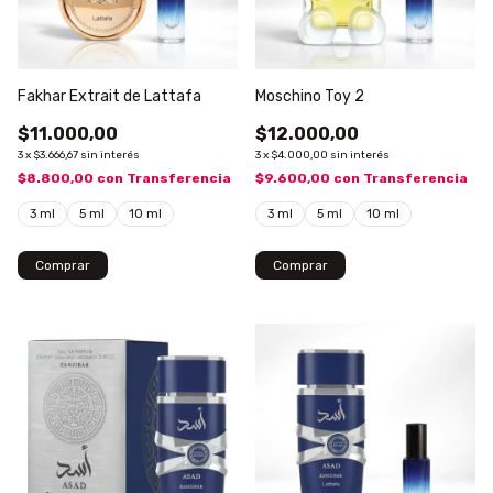
Fakhar Extrait de Lattafa
Moschino Toy 2
$11.000,00
$12.000,00
3
x
$3.666,67
sin interés
3
x
$4.000,00
sin interés
$8.800,00
con
Transferencia
$9.600,00
con
Transferencia
3 ml
5 ml
10 ml
3 ml
5 ml
10 ml
Comprar
Comprar