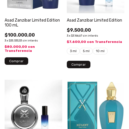
Asad Zanzibar Limited Edition
Asad Zanzibar Limited Edition
100 mL
$9.500,00
$100.000,00
3
x
$3.166,67
sin interés
3
x
$33.333,33
sin interés
$7.600,00
con
Transferencia
$80.000,00
con
Transferencia
3 ml
5 ml
10 ml
Comprar