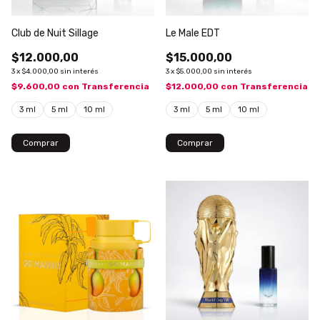
Club de Nuit Sillage
Le Male EDT
$12.000,00
$15.000,00
3
x
$4.000,00
sin interés
3
x
$5.000,00
sin interés
$9.600,00
con
Transferencia
$12.000,00
con
Transferencia
3 ml
5 ml
10 ml
3 ml
5 ml
10 ml
Comprar
Comprar