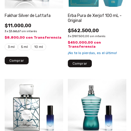
Fakhar Silver de Lattafa
Erba Pura de Xerjof 100 mL -
Original
$11.000,00
$562.500,00
3
x
$3.666,67
sin interés
3
x
$187.500,00
sin interés
$8.800,00
con
Transferencia
$450.000,00
con
Transferencia
3 ml
5 ml
10 ml
¡No te lo pierdas, es el último!
Comprar