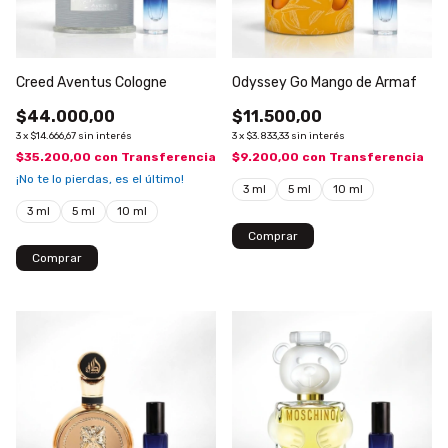
Creed Aventus Cologne
Odyssey Go Mango de Armaf
$44.000,00
$11.500,00
3
x
$14.666,67
sin interés
3
x
$3.833,33
sin interés
$35.200,00
con
Transferencia
$9.200,00
con
Transferencia
¡No te lo pierdas, es el último!
3 ml
5 ml
10 ml
3 ml
5 ml
10 ml
Comprar
Comprar