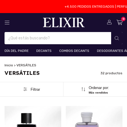
+4.500 PEDIDOS ENTREGADOS | PERFUMES 100
0
DÍA DEL PADRE
DECANTS
COMBOS DECANTS
DESODORANTES Á
Inicio
>
VERSÁTILES
VERSÁTILES
32 productos
Ordenar por:
Filtrar
Más vendidos