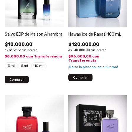
Salvo EDP de Maison Alhambra
Hawas Ice de Rasasi 100 mL
$10.000,00
$120.000,00
3
x
$3.333,33
sin interés
3
x
$40.000,00
sin interés
$8.000,00
con
Transferencia
$96.000,00
con
Transferencia
3 ml
5 ml
10 ml
¡No te lo pierdas, es el último!
Comprar