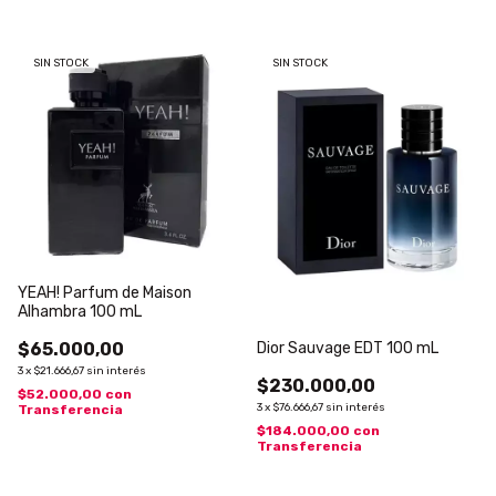
SIN STOCK
SIN STOCK
YEAH! Parfum de Maison
Alhambra 100 mL
$65.000,00
Dior Sauvage EDT 100 mL
3
x
$21.666,67
sin interés
$230.000,00
$52.000,00
con
3
x
$76.666,67
sin interés
Transferencia
$184.000,00
con
Transferencia