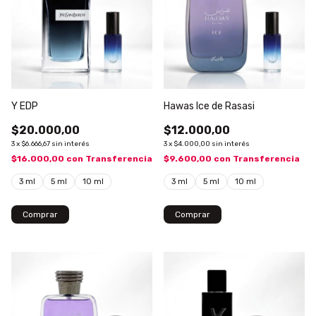
Y EDP
Hawas Ice de Rasasi
$20.000,00
$12.000,00
3
x
$6.666,67
sin interés
3
x
$4.000,00
sin interés
$16.000,00
con
Transferencia
$9.600,00
con
Transferencia
3 ml
5 ml
10 ml
3 ml
5 ml
10 ml
Comprar
Comprar