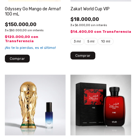
Odyssey Go Mango de Armaf
Zakat World Cup VIP
100 mL
$18.000,00
$150.000,00
3
x
$6.000,00
sin interés
3
x
$50.000,00
sin interés
$14.400,00
con
Transferencia
$120.000,00
con
Transferencia
3 ml
5 ml
10 ml
¡No te lo pierdas, es el último!
Comprar