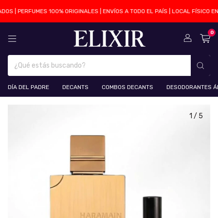
S | PERFUMES 100% ORIGINALES | ENVÍOS A TODO EL PAÍS | LOCAL FÍSICO EN 
0
DÍA DEL PADRE
DECANTS
COMBOS DECANTS
DESODORANTES Á
1
/
5