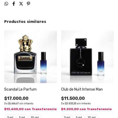
Productos similares
Scandal Le Parfum
Club de Nuit Intense Man
$17.000,00
$11.500,00
3
x
$5.666,67
sin interés
3
x
$3.833,33
sin interés
$13.600,00
con
Transferencia
$9.200,00
con
Transferencia
3 ml
5 ml
10 ml
3 ml
5 ml
10 ml