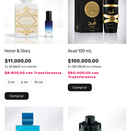
Honor & Glory
Asad 100 mL
$11.000,00
$100.000,00
3
x
$3.666,67
sin interés
3
x
$33.333,33
sin interés
$8.800,00
con
Transferencia
$80.000,00
con
Transferencia
3 ml
5 ml
10 ml
Comprar