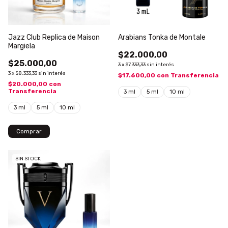
Jazz Club Replica de Maison
Arabians Tonka de Montale
Margiela
$22.000,00
$25.000,00
3
x
$7.333,33
sin interés
3
x
$8.333,33
sin interés
$17.600,00
con
Transferencia
$20.000,00
con
Transferencia
3 ml
5 ml
10 ml
3 ml
5 ml
10 ml
Comprar
SIN STOCK