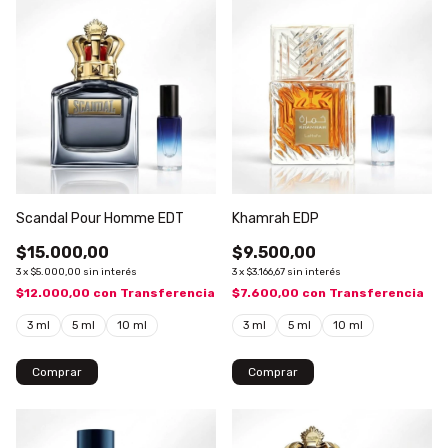
Scandal Pour Homme EDT
Khamrah EDP
$15.000,00
$9.500,00
3
x
$5.000,00
sin interés
3
x
$3.166,67
sin interés
$12.000,00
con
Transferencia
$7.600,00
con
Transferencia
3 ml
5 ml
10 ml
3 ml
5 ml
10 ml
Comprar
Comprar