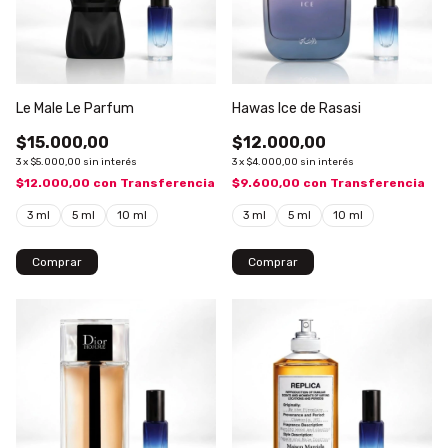
Le Male Le Parfum
Hawas Ice de Rasasi
$15.000,00
$12.000,00
3
x
$5.000,00
sin interés
3
x
$4.000,00
sin interés
$12.000,00
con
Transferencia
$9.600,00
con
Transferencia
3 ml
5 ml
10 ml
3 ml
5 ml
10 ml
Comprar
Comprar