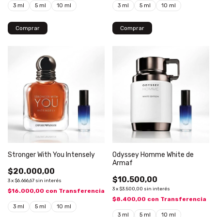
3 ml
5 ml
10 ml
3 ml
5 ml
10 ml
Comprar
Comprar
Stronger With You Intensely
Odyssey Homme White de
Armaf
$20.000,00
$10.500,00
3
x
$6.666,67
sin interés
3
x
$3.500,00
sin interés
$16.000,00
con
Transferencia
$8.400,00
con
Transferencia
3 ml
5 ml
10 ml
3 ml
5 ml
10 ml