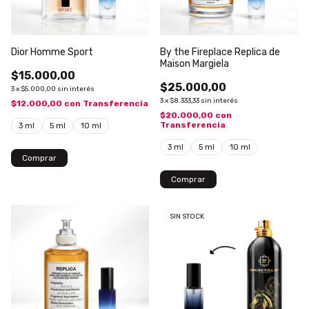
Dior Homme Sport
By the Fireplace Replica de
Maison Margiela
$15.000,00
$25.000,00
3
x
$5.000,00
sin interés
3
x
$8.333,33
sin interés
$12.000,00
con
Transferencia
$20.000,00
con
Transferencia
3 ml
5 ml
10 ml
3 ml
5 ml
10 ml
Comprar
Comprar
SIN STOCK