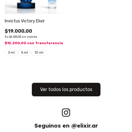
Invictus Victory Elixir
$19.000,00
3
x
$6.333,33
sin interés
$15.200,00
con
Transferencia
3 ml
5 ml
10 ml
Ver todos los productos
Seguinos en @elixir.ar