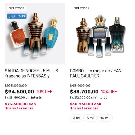
SIN STOCK
SIN STOCK
GRATIS
SALIDA DE NOCHE - 5 ML - 3
COMBO - Lo mejor de JEAN
fragancias INTENSAS y
PAUL GAULTIER
SEDUCTORAS para la NOCHE
$105.000,00
$43.000,00
$94.500,00
$38.700,00
10
% OFF
10
% OFF
3
x
$31.500,00
sin interés
3
x
$12.900,00
sin interés
$75.600,00
con
$30.960,00
con
Transferencia
Transferencia
3 ml
5 ml
10 ml