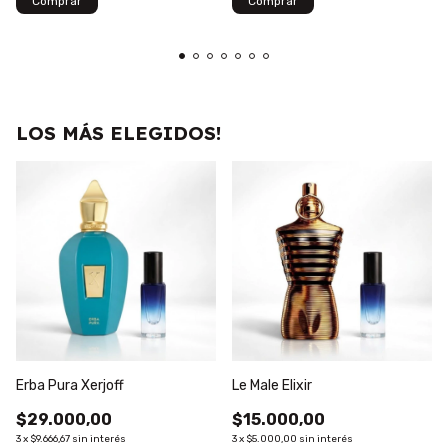
Comprar
Comprar
LOS MÁS ELEGIDOS!
Erba Pura Xerjoff
Le Male Elixir
$29.000,00
$15.000,00
3
x
$9.666,67
sin interés
3
x
$5.000,00
sin interés