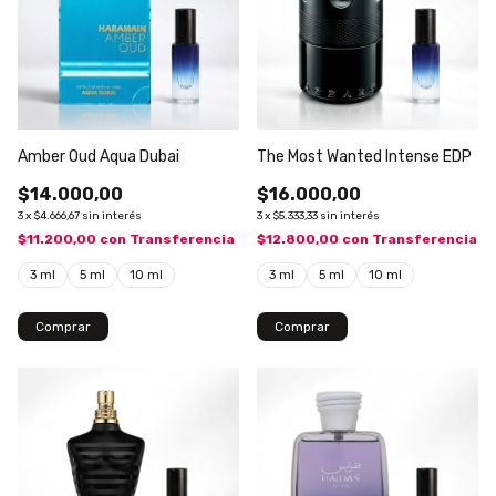
Amber Oud Aqua Dubai
The Most Wanted Intense EDP
$14.000,00
$16.000,00
3
x
$4.666,67
sin interés
3
x
$5.333,33
sin interés
$11.200,00
con
Transferencia
$12.800,00
con
Transferencia
3 ml
5 ml
10 ml
3 ml
5 ml
10 ml
Comprar
Comprar