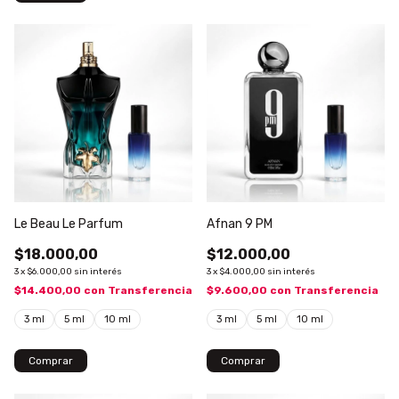
Le Beau Le Parfum
Afnan 9 PM
$18.000,00
$12.000,00
3
x
$6.000,00
sin interés
3
x
$4.000,00
sin interés
$14.400,00
con
Transferencia
$9.600,00
con
Transferencia
3 ml
5 ml
10 ml
3 ml
5 ml
10 ml
Comprar
Comprar