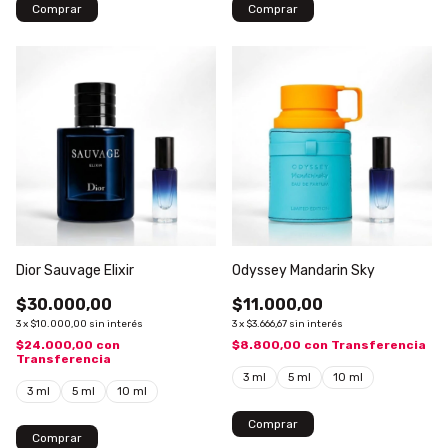
Comprar
Comprar
Dior Sauvage Elixir
Odyssey Mandarin Sky
$30.000,00
$11.000,00
3
x
$10.000,00
sin interés
3
x
$3.666,67
sin interés
$24.000,00
con
$8.800,00
con
Transferencia
Transferencia
3 ml
5 ml
10 ml
3 ml
5 ml
10 ml
Comprar
Comprar