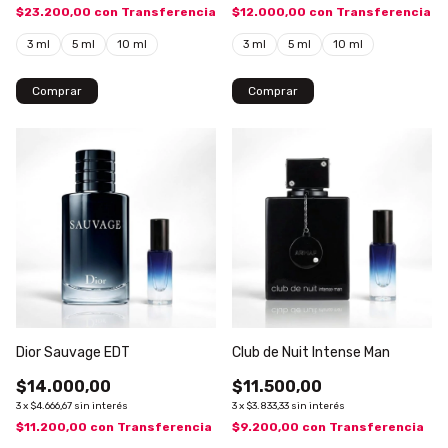
$23.200,00
con
Transferencia
$12.000,00
con
Transferencia
3 ml
5 ml
10 ml
3 ml
5 ml
10 ml
Comprar
Comprar
Dior Sauvage EDT
Club de Nuit Intense Man
$14.000,00
$11.500,00
3
x
$4.666,67
sin interés
3
x
$3.833,33
sin interés
$11.200,00
con
Transferencia
$9.200,00
con
Transferencia