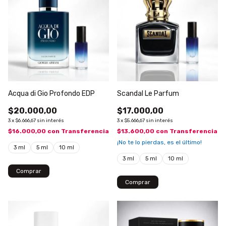
Acqua di Gio Profondo EDP
Scandal Le Parfum
$20.000,00
$17.000,00
3
x
$6.666,67
sin interés
3
x
$5.666,67
sin interés
$16.000,00
con
Transferencia
$13.600,00
con
Transferencia
¡No te lo pierdas, es el último!
3 ml
5 ml
10 ml
3 ml
5 ml
10 ml
Comprar
Comprar