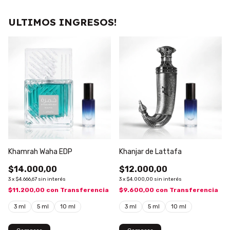
ULTIMOS INGRESOS!
Khamrah Waha EDP
Khanjar de Lattafa
$14.000,00
$12.000,00
3
x
$4.666,67
sin interés
3
x
$4.000,00
sin interés
$11.200,00
con
Transferencia
$9.600,00
con
Transferencia
3 ml
5 ml
10 ml
3 ml
5 ml
10 ml