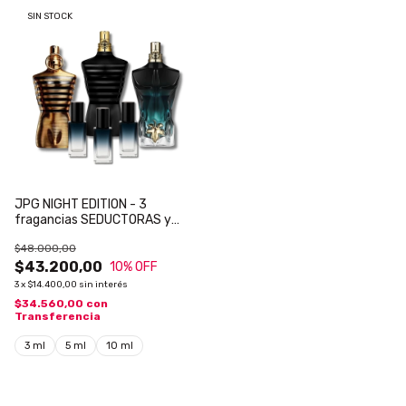
SIN STOCK
JPG NIGHT EDITION - 3
fragancias SEDUCTORAS y
NOCTURNAS
$48.000,00
$43.200,00
10
% OFF
3
x
$14.400,00
sin interés
$34.560,00
con
Transferencia
3 ml
5 ml
10 ml