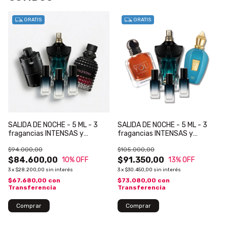
GRATIS
GRATIS
SALIDA DE NOCHE - 5 ML - 3
SALIDA DE NOCHE - 5 ML - 3
fragancias INTENSAS y
fragancias INTENSAS y
SEDUCTORAS para la NOCHE
SEDUCTORAS para la NOCHE
$94.000,00
$105.000,00
$84.600,00
$91.350,00
10
% OFF
13
% OFF
3
x
$28.200,00
sin interés
3
x
$30.450,00
sin interés
$67.680,00
con
$73.080,00
con
Transferencia
Transferencia