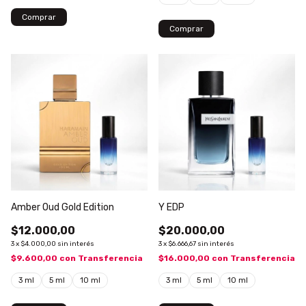
Comprar
Comprar
Amber Oud Gold Edition
Y EDP
$12.000,00
$20.000,00
3
x
$4.000,00
sin interés
3
x
$6.666,67
sin interés
$9.600,00
con
Transferencia
$16.000,00
con
Transferencia
3 ml
5 ml
10 ml
3 ml
5 ml
10 ml