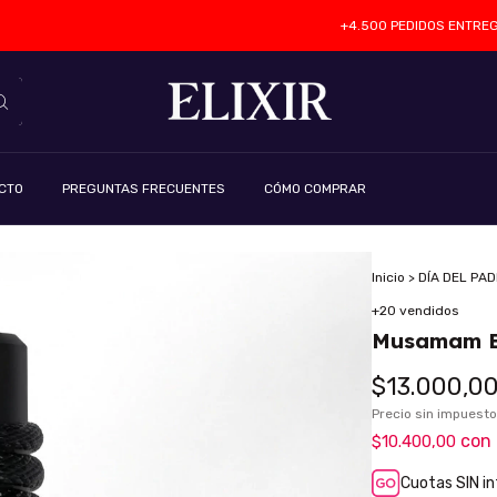
+4.500 PEDIDOS ENTREGADOS
CTO
PREGUNTAS FRECUENTES
CÓMO COMPRAR
Inicio
>
DÍA DEL PA
+20 vendidos
Musamam B
$13.000,0
Precio sin impuest
con
$10.400,00
Cuotas SIN i