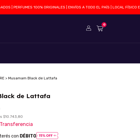
 | PERFUMES 100% ORIGINALES | ENVÍOS A TODO EL PAÍS | LOCAL FÍSICO EN S
0
DRE
>
Musamam Black de Lattafa
lack de Lattafa
0
os
$10.743,80
Transferencia
nterés con
DÉBITO