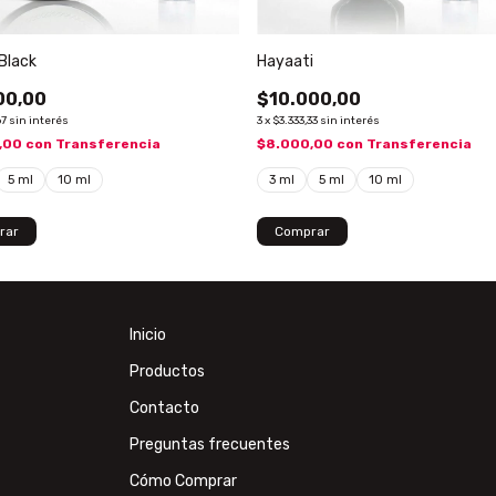
Black
Hayaati
00,00
$10.000,00
67
sin interés
3
x
$3.333,33
sin interés
,00
con
Transferencia
$8.000,00
con
Transferencia
5 ml
10 ml
3 ml
5 ml
10 ml
rar
Comprar
Inicio
Productos
Contacto
Preguntas frecuentes
Cómo Comprar