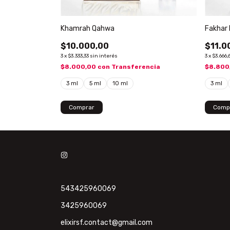
Khamrah Qahwa
Fakhar 
$10.000,00
$11.0
3
x
$3.333,33
sin interés
3
x
$3.666,
encia
$8.000,00
con
Transferencia
$8.800
3 ml
5 ml
10 ml
3 ml
Comprar
Comp
543425960069
3425960069
elixirsf.contact@gmail.com