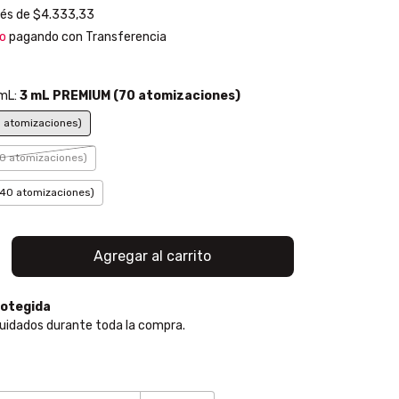
rés de
$4.333,33
o
pagando con Transferencia
 mL:
3 mL PREMIUM (70 atomizaciones)
 atomizaciones)
0 atomizaciones)
40 atomizaciones)
otegida
uidados durante toda la compra.
:
Cambiar CP