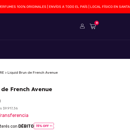
ES 100% ORIGINALES | ENVÍOS A TODO EL PAÍS | LOCAL FÍSICO EN SANTA FE
0
DRE
>
Liquid Brun de French Avenue
n de French Avenue
0
os
$9.917,36
ransferencia
nterés con
DÉBITO