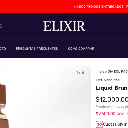
+4.500 PEDIDOS ENTREGADOS | PERFUM
CTO
PREGUNTAS FRECUENTES
CÓMO COMPRAR
Inicio
>
DÍA DEL PA
1
/
4
+120 vendidos
Liquid Bru
$12.000,0
Precio sin impuest
con
T
$9.600,00
Cuotas SIN i