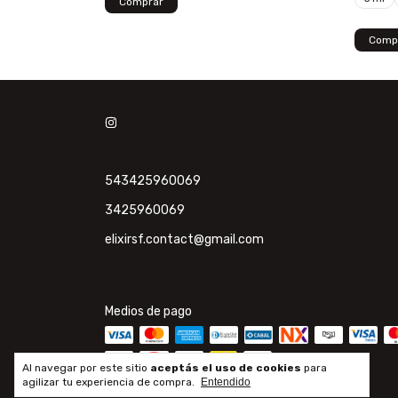
Comp
543425960069
3425960069
elixirsf.contact@gmail.com
Medios de pago
Al navegar por este sitio
aceptás el uso de cookies
para
agilizar tu experiencia de compra.
Entendido