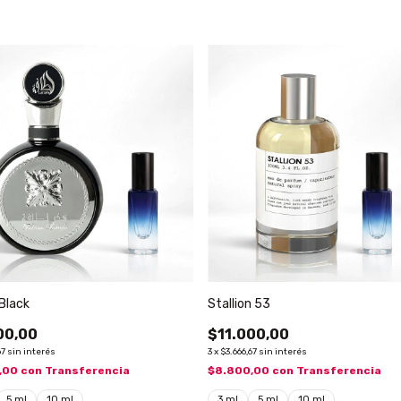
Black
Stallion 53
00,00
$11.000,00
67
sin interés
3
x
$3.666,67
sin interés
,00
con
Transferencia
$8.800,00
con
Transferencia
5 ml
10 ml
3 ml
5 ml
10 ml