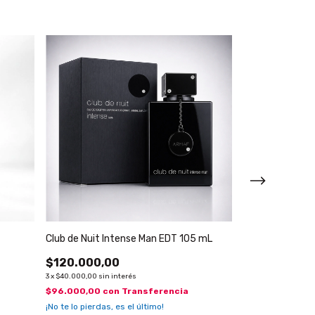
Club de Nuit Intense Man EDT 105 mL
Khamrah Qahw
$120.000,00
$10.000,00
3
x
$40.000,00
sin interés
3
x
$3.333,33
sin inter
$96.000,00
con
Transferencia
$8.000,00
con
¡No te lo pierdas, es el último!
3 ml
5 ml