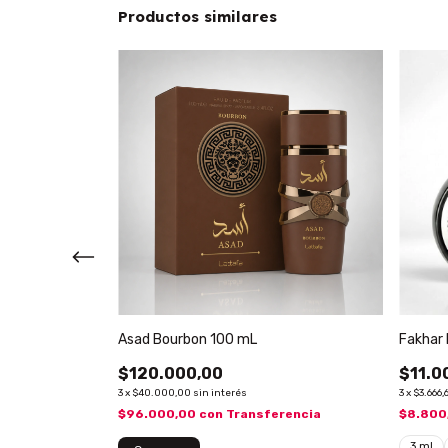
Productos similares
Asad Bourbon 100 mL
Fakhar 
$120.000,00
$11.0
3
x
$40.000,00
sin interés
3
x
$3.666,
encia
$96.000,00
con
Transferencia
$8.800
3 ml