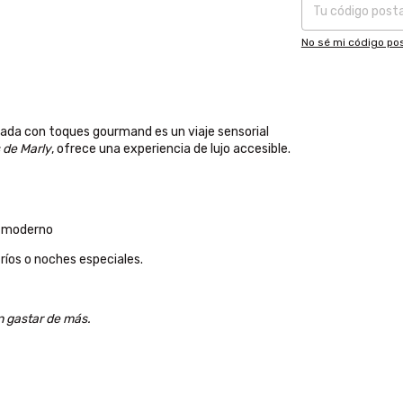
No sé mi código pos
rada con toques gourmand es un viaje sensorial
 de Marly
, ofrece una experiencia de lujo accesible.
o moderno
fríos o noches especiales.
n gastar de más.