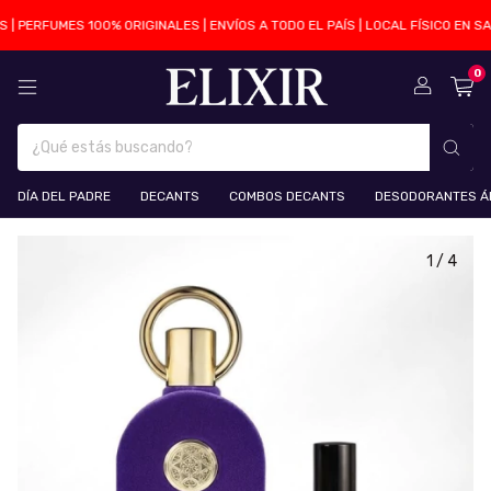
 PERFUMES 100% ORIGINALES | ENVÍOS A TODO EL PAÍS | LOCAL FÍSICO EN SAN
0
DÍA DEL PADRE
DECANTS
COMBOS DECANTS
DESODORANTES Á
1
/
4